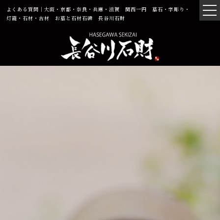
よくある質問｜大阪・京都・奈良・兵庫・滋賀 関西一円 墓石・字彫り・
灯籠・石材・古材 お墓と石材石碑 長谷川石財